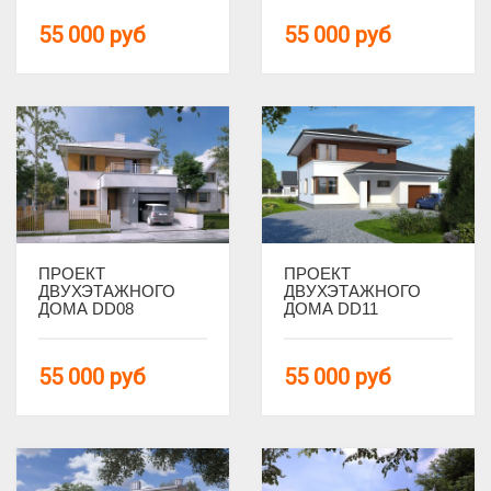
55 000
руб
55 000
руб
12 на 14
13 на 12
14 на 12
14 на 16
14 на 8
15 на 14
15 на 16
15 на 8
ПРОЕКТ
ПРОЕКТ
ДВУХЭТАЖНОГО
ДВУХЭТАЖНОГО
Арх. элементы
ДОМА DD08
ДОМА DD11
С большими окнами
55 000
руб
55 000
руб
С панорамными окнами
С террасой
С эркером