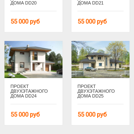
ДОМА DD20
ДОМА DD21
Стиль
55 000
руб
55 000
руб
В стиле хай-тек
Польские
Современные
Спальни
С 2 спальнями
С 3 спальнями
С 4 спальнями
ПРОЕКТ
ПРОЕКТ
С 5 спальнями
ДВУХЭТАЖНОГО
ДВУХЭТАЖНОГО
ДОМА DD24
ДОМА DD25
С 6 спальнями
С 8 спальнями
55 000
руб
55 000
руб