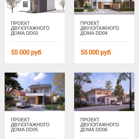
Из пеноблоков
Каменные
ПРОЕКТ
ПРОЕКТ
ДВУХЭТАЖНОГО
ДВУХЭТАЖНОГО
Доп. помещения
ДОМА DD03
ДОМА DD04
Без гаража
55 000
руб
55 000
руб
С бассейном
С гаражом
С гаражом и террасой
С гаражом на 2 машины
С гаражом на 3 и более машин
С гардеробной
С кабинетом
С котельной
ПРОЕКТ
ПРОЕКТ
С постирочной
ДВУХЭТАЖНОГО
ДВУХЭТАЖНОГО
ДОМА DD05
ДОМА DD06
Габариты